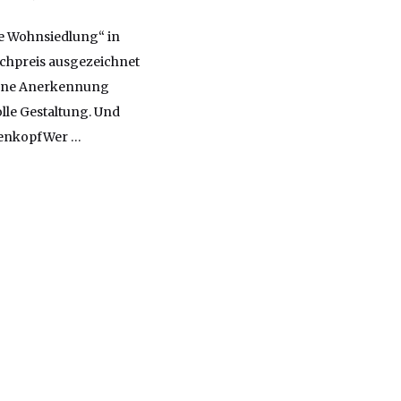
ne Wohnsiedlung“ in
chpreis ausgezeichnet
chöne Anerkennung
olle Gestaltung. Und
lenkopfWer …